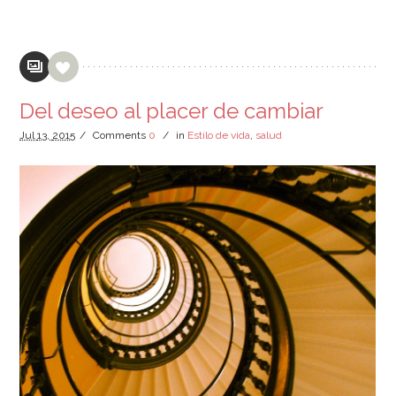
Del deseo al placer de cambiar
Jul
13,
2015
/
Comments
0
/
in
Estilo de vida
,
salud