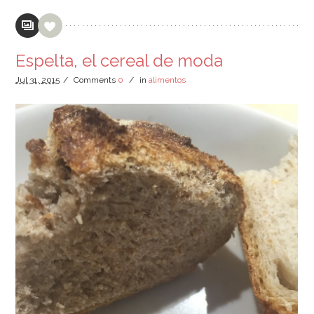
Espelta, el cereal de moda
Jul
31,
2015
/
Comments
0
/
in
alimentos