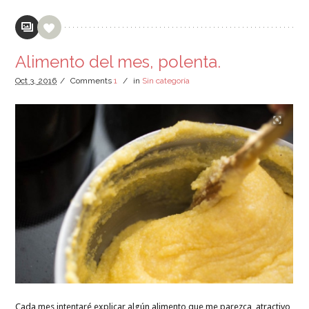
Alimento del mes, polenta.
Oct
3,
2016
/
Comments
1
/
in
Sin categoría
Cada mes intentaré explicar algún alimento que me parezca atractivo,