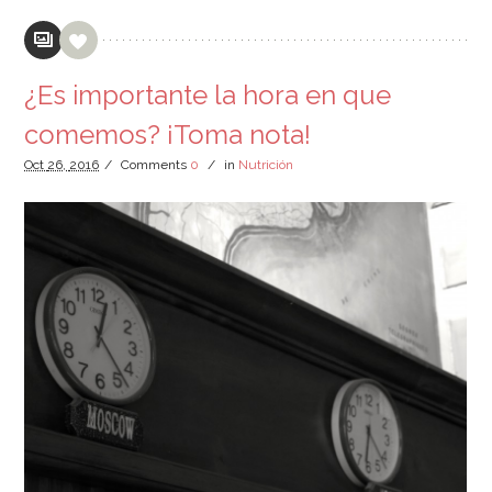
¿Es importante la hora en que
comemos? ¡Toma nota!
Oct
26,
2016
/
Comments
0
/
in
Nutrición