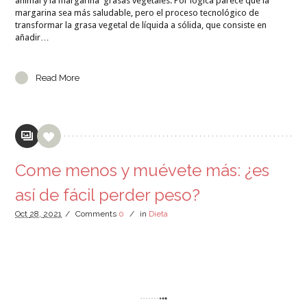
animal y la margarina grasas vegetales. Por lógica parece que la
margarina sea más saludable, pero el proceso tecnológico de
transformar la grasa vegetal de líquida a sólida, que consiste en
añadir…
Read More
Come menos y muévete más: ¿es
así de fácil perder peso?
Oct
28,
2021
/
Comments
0
/
in
Dieta