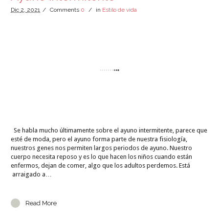
Dic
2,
2021
/
Comments
0
/
in
Estilo de vida
Se habla mucho últimamente sobre el ayuno intermitente, parece que
esté de moda, pero el ayuno forma parte de nuestra fisiología,
nuestros genes nos permiten largos periodos de ayuno. Nuestro
cuerpo necesita reposo y es lo que hacen los niños cuando están
enfermos, dejan de comer, algo que los adultos perdemos. Está
arraigado a…
Read More