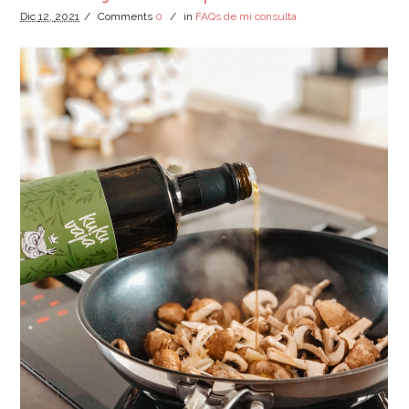
Dic
12,
2021
/
Comments
0
/
in
FAQs de mi consulta