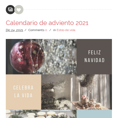
Calendario de adviento 2021
Dic
24,
2021
/
Comments
0
/
in
Estilo de vida