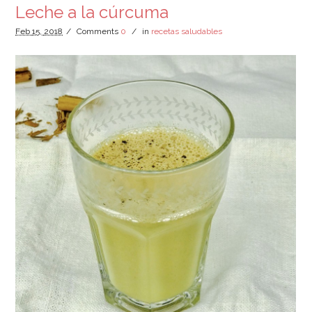
Leche a la cúrcuma
Feb
15,
2018
/
Comments
0
/
in
recetas saludables