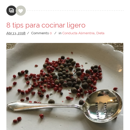
8 tips para cocinar ligero
Abr
13,
2018
/
Comments
0
/
in
Conducta Alimentria
,
Dieta