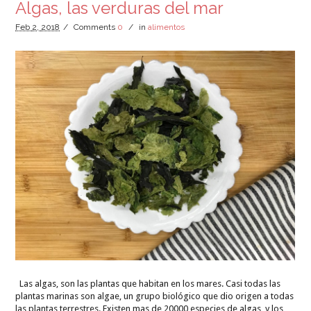
Algas, las verduras del mar
Feb
2,
2018
/
Comments
0
/
in
alimentos
Las algas, son las plantas que habitan en los mares. Casi todas las
plantas marinas son algae, un grupo biológico que dio origen a todas
las plantas terrestres. Existen mas de 20000 especies de algas, y los