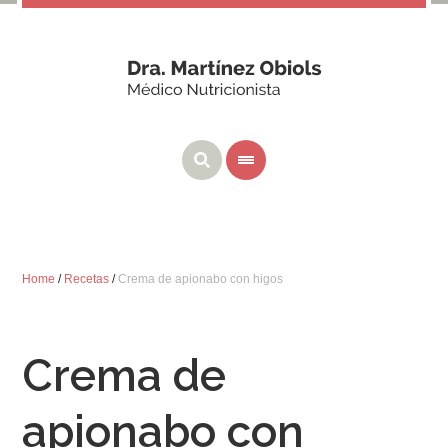
Home
/
Recetas
/
Crema de apionabo con higos
Crema de
apionabo con