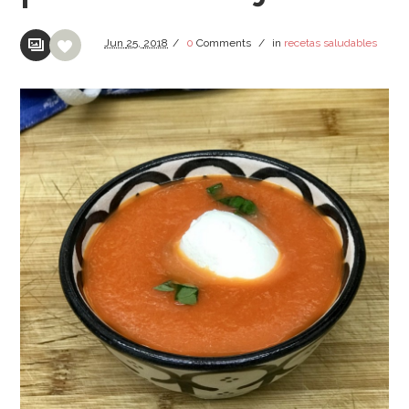
Jun
25,
2018
/
0
Comments
/
in
recetas saludables