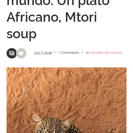
mundo: Un plato
Africano, Mtori
soup
Jun
7,
2019
/
0
Comments
/
in
Comidas del mundo