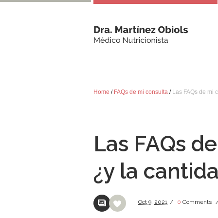
Home
/
FAQs de mi consulta
/
Las FAQs de mi c
Las FAQs de
¿y la cantid
Oct
9,
2021
/
0
Comments