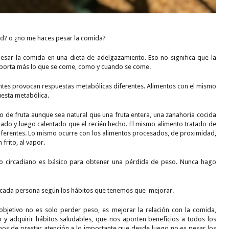
ad? o ¿no me haces pesar la comida?
esar la comida en una dieta de adelgazamiento. Eso no significa que la
mporta más lo que se come, como y cuando se come.
entes provocan respuestas metabólicas diferentes. Alimentos con el mismo
uesta metabólica.
de fruta aunque sea natural que una fruta entera, una zanahoria cocida
ado y luego calentado que el recién hecho. El mismo alimento tratado de
diferentes. Lo mismo ocurre con los alimentos procesados, de proximidad,
frito, al vapor.
o circadiano es básico para obtener una pérdida de peso. Nunca hago
 cada persona según los hábitos que tenemos que mejorar.
bjetivo no es solo perder peso, es mejorar la relación con la comida,
 y adquirir hábitos saludables, que nos aporten beneficios a todos los
emos de prestar atención a lo importante que desde luego no es pesar los