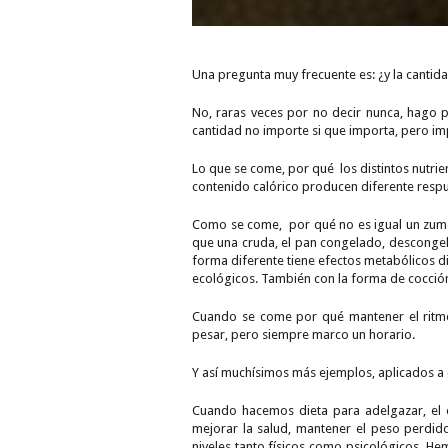
Una pregunta muy frecuente es: ¿y la cantid
No, raras veces por no decir nunca, hago p
cantidad no importe si que importa, pero i
Lo que se come, por qué los distintos nutri
contenido calórico producen diferente resp
Como se come, por qué no es igual un zumo 
que una cruda, el pan congelado, descongel
forma diferente tiene efectos metabólicos 
ecológicos. También con la forma de cocción 
Cuando se come por qué mantener el ritm
pesar, pero siempre marco un horario.
Y así muchísimos más ejemplos, aplicados a
Cuando hacemos dieta para adelgazar, el o
mejorar la salud, mantener el peso perdido
niveles tanto físicos como psicológicos. H