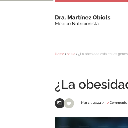
Home
/
salud
/
¿La obesidad está en los gene
¿La obesida
Mar
13,
2024
/
0
Comments