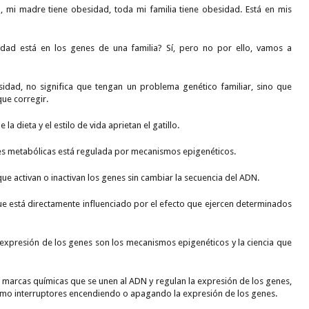
 mi madre tiene obesidad, toda mi familia tiene obesidad. Está en mis
idad está en los genes de una familia? Sí, pero no por ello, vamos a
esidad, no significa que tengan un problema genético familiar, sino que
que corregir.
 la dieta y el estilo de vida aprietan el gatillo.
es metabólicas está regulada por mecanismos epigenéticos.
que activan o inactivan los genes sin cambiar la secuencia del ADN.
que está directamente influenciado por el efecto que ejercen determinados
a expresión de los genes son los mecanismos epigenéticos y la ciencia que
 marcas químicas que se unen al ADN y regulan la expresión de los genes,
como interruptores encendiendo o apagando la expresión de los genes.