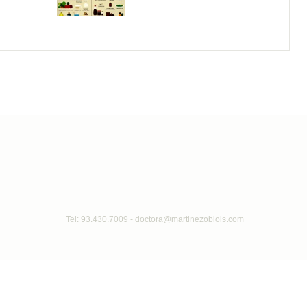
Tel: 93.430.7009
-
doctora@martinezobiols.com