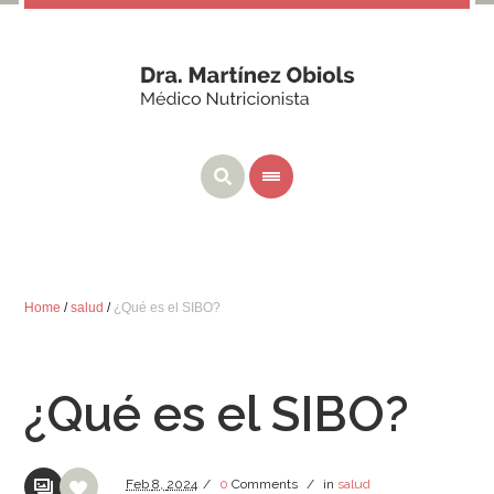
Home
/
salud
/
¿Qué es el SIBO?
¿Qué es el SIBO?
Feb
8,
2024
/
0
Comments
/
in
salud